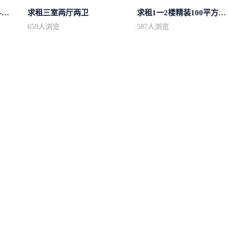
求租市中心简单装修400-500
求租三室两厅两卫
求租1一2楼精装100平方里面基本设备不...
659
人浏览
587
人浏览