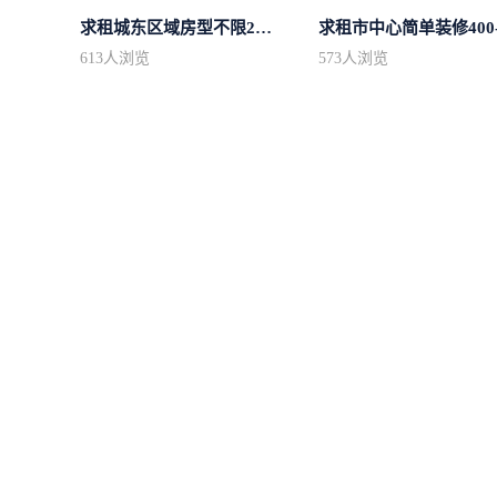
求租城东区域房型不限2室2卫装修不限2...
613
人浏览
573
人浏览