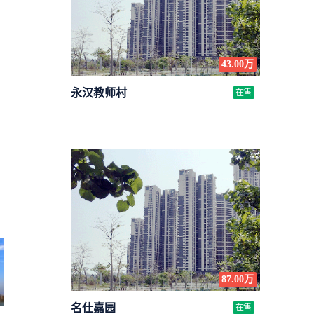
43.00万
永汉教师村
在售
87.00万
名仕嘉园
在售