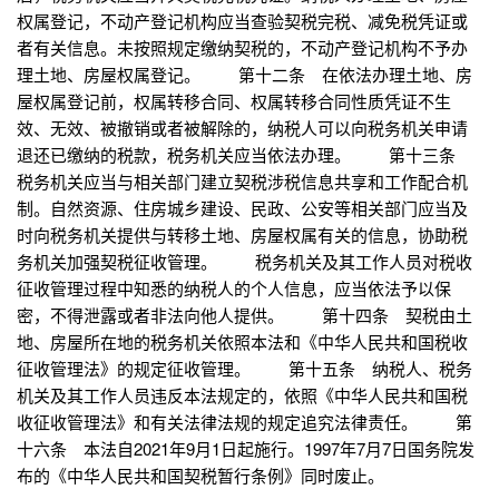
权属登记，不动产登记机构应当查验契税完税、减免税凭证或
者有关信息。未按照规定缴纳契税的，不动产登记机构不予办
理土地、房屋权属登记。 第十二条 在依法办理土地、房
屋权属登记前，权属转移合同、权属转移合同性质凭证不生
效、无效、被撤销或者被解除的，纳税人可以向税务机关申请
退还已缴纳的税款，税务机关应当依法办理。 第十三条
税务机关应当与相关部门建立契税涉税信息共享和工作配合机
制。自然资源、住房城乡建设、民政、公安等相关部门应当及
时向税务机关提供与转移土地、房屋权属有关的信息，协助税
务机关加强契税征收管理。 税务机关及其工作人员对税收
征收管理过程中知悉的纳税人的个人信息，应当依法予以保
密，不得泄露或者非法向他人提供。 第十四条 契税由土
地、房屋所在地的税务机关依照本法和《中华人民共和国税收
征收管理法》的规定征收管理。 第十五条 纳税人、税务
机关及其工作人员违反本法规定的，依照《中华人民共和国税
收征收管理法》和有关法律法规的规定追究法律责任。 第
十六条 本法自2021年9月1日起施行。1997年7月7日国务院发
布的《中华人民共和国契税暂行条例》同时废止。