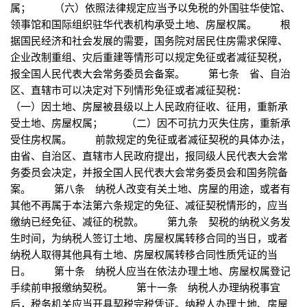
属； （六）依照法律规定应当予以免税的外国驻华使馆、
领事馆和国际组织驻华代表机构承受土地、房屋权属。 根
据国民经济和社会发展的需要，国务院对居民住房需求保障、
企业改制重组、灾后重建等情形可以规定免征或者减征契税，
报全国人民代表大会常务委员会备案。 第七条 省、自治
区、直辖市可以决定对下列情形免征或者减征契税：
（一）因土地、房屋被县级以上人民政府征收、征用，重新承
受土地、房屋权属； （二）因不可抗力灭失住房，重新承
受住房权属。 前款规定的免征或者减征契税的具体办法，
由省、自治区、直辖市人民政府提出，报同级人民代表大会常
务委员会决定，并报全国人民代表大会常务委员会和国务院备
案。 第八条 纳税人改变有关土地、房屋的用途，或者有
其他不再属于本法第六条规定的免征、减征契税情形的，应当
缴纳已经免征、减征的税款。 第九条 契税的纳税义务发
生时间，为纳税人签订土地、房屋权属转移合同的当日，或者
纳税人取得其他具有土地、房屋权属转移合同性质凭证的当
日。 第十条 纳税人应当在依法办理土地、房屋权属登记
手续前申报缴纳契税。 第十一条 纳税人办理纳税事宜
后，税务机关应当开具契税完税凭证。纳税人办理土地、房屋