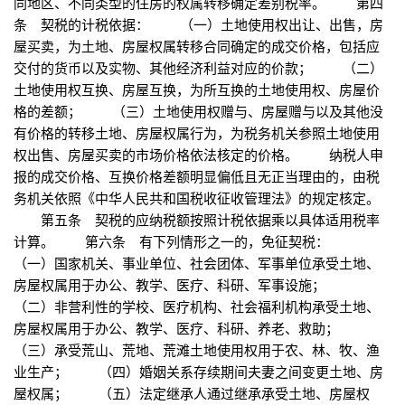
同地区、不同类型的住房的权属转移确定差别税率。 第四
条 契税的计税依据： （一）土地使用权出让、出售，房
屋买卖，为土地、房屋权属转移合同确定的成交价格，包括应
交付的货币以及实物、其他经济利益对应的价款； （二）
土地使用权互换、房屋互换，为所互换的土地使用权、房屋价
格的差额； （三）土地使用权赠与、房屋赠与以及其他没
有价格的转移土地、房屋权属行为，为税务机关参照土地使用
权出售、房屋买卖的市场价格依法核定的价格。 纳税人申
报的成交价格、互换价格差额明显偏低且无正当理由的，由税
务机关依照《中华人民共和国税收征收管理法》的规定核定。
第五条 契税的应纳税额按照计税依据乘以具体适用税率
计算。 第六条 有下列情形之一的，免征契税：
（一）国家机关、事业单位、社会团体、军事单位承受土地、
房屋权属用于办公、教学、医疗、科研、军事设施；
（二）非营利性的学校、医疗机构、社会福利机构承受土地、
房屋权属用于办公、教学、医疗、科研、养老、救助；
（三）承受荒山、荒地、荒滩土地使用权用于农、林、牧、渔
业生产； （四）婚姻关系存续期间夫妻之间变更土地、房
屋权属； （五）法定继承人通过继承承受土地、房屋权