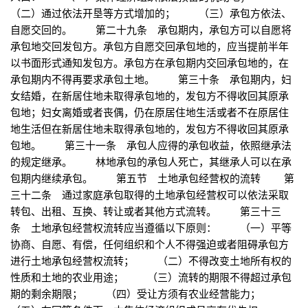
（二）通过依法开垦等方式增加的； （三）承包方依法、
自愿交回的。 第二十九条 承包期内，承包方可以自愿将
承包地交回发包方。承包方自愿交回承包地的，应当提前半年
以书面形式通知发包方。承包方在承包期内交回承包地的，在
承包期内不得再要求承包土地。 第三十条 承包期内，妇
女结婚，在新居住地未取得承包地的，发包方不得收回其原承
包地；妇女离婚或者丧偶，仍在原居住地生活或者不在原居住
地生活但在新居住地未取得承包地的，发包方不得收回其原承
包地。 第三十一条 承包人应得的承包收益，依照继承法
的规定继承。 林地承包的承包人死亡，其继承人可以在承
包期内继续承包。 第五节 土地承包经营权的流转 第
三十二条 通过家庭承包取得的土地承包经营权可以依法采取
转包、出租、互换、转让或者其他方式流转。 第三十三
条 土地承包经营权流转应当遵循以下原则： （一）平等
协商、自愿、有偿，任何组织和个人不得强迫或者阻碍承包方
进行土地承包经营权流转； （二）不得改变土地所有权的
性质和土地的农业用途； （三）流转的期限不得超过承包
期的剩余期限； （四）受让方须有农业经营能力；