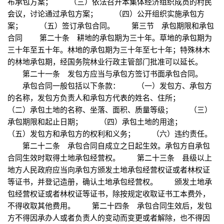
布承包方案； （三）依法召开本集体经济组织成员的村民
会议，讨论通过承包方案； （四）公开组织实施承包方
案； （五）签订承包合同。 第三节 承包期限和承包
合同 第二十条 耕地的承包期为三十年。草地的承包期为
三十年至五十年。林地的承包期为三十年至七十年；特殊林木
的林地承包期，经国务院林业行政主管部门批准可以延长。
第二十一条 发包方应当与承包方签订书面承包合同。
承包合同一般包括以下条款： （一）发包方、承包方
的名称，发包方负责人和承包方代表的姓名、住所；
（二）承包土地的名称、坐落、面积、质量等级； （三）
承包期限和起止日期； （四）承包土地的用途；
（五）发包方和承包方的权利和义务； （六）违约责任。
第二十二条 承包合同自成立之日起生效。承包方自承包
合同生效时取得土地承包经营权。 第二十三条 县级以上
地方人民政府应当向承包方颁发土地承包经营权证或者林权证
等证书，并登记造册，确认土地承包经营权。 颁发土地承
包经营权证或者林权证等证书，除按规定收取证书工本费外，
不得收取其他费用。 第二十四条 承包合同生效后，发包
方不得因承办人或者负责人的变动而变更或者解除，也不得因