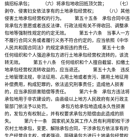
搞招标承包； （六）将承包地收回抵顶欠款； （七）
剥夺、侵害妇女依法享有的土地承包经营权； （八）其他
侵害土地承包经营权的行为。 第五十五条 承包合同中违
背承包方意愿或者违反法律、行政法规有关不得收回、调整承
包地等强制性规定的约定无效。 第五十六条 当事人一方
不履行合同义务或者履行义务不符合约定的，应当依照《中华
人民共和国合同法》的规定承担违约责任。 第五十七条
任何组织和个人强迫承包方进行土地承包经营权流转的，该流
转无效。 第五十八条 任何组织和个人擅自截留、扣缴土
地承包经营权流转收益的，应当退还。 第五十九条 违反
土地管理法规，非法征用、占用土地或者贪污、挪用土地征用
补偿费用，构成犯罪的，依法追究刑事责任；造成他人损害
的，应当承担损害赔偿等责任。 第六十条 承包方违法将
承包地用于非农建设的，由县级以上地方人民政府有关行政主
管部门依法予以处罚。 承包方给承包地造成永久性损害
的，发包方有权制止，并有权要求承包方赔偿由此造成的损
失。 第六十一条 国家机关及其工作人员有利用职权干涉
农村土地承包，变更、解除承包合同，干涉承包方依法享有的
生产经营自主权，或者强迫、阻碍承包方进行土地承包经营权