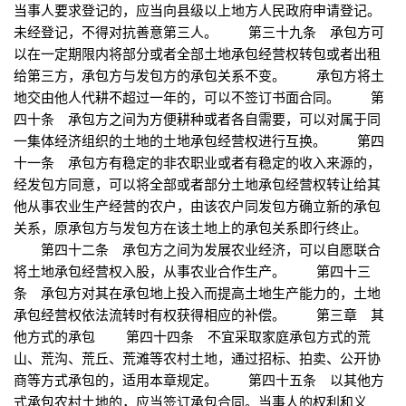
当事人要求登记的，应当向县级以上地方人民政府申请登记。
未经登记，不得对抗善意第三人。 第三十九条 承包方可
以在一定期限内将部分或者全部土地承包经营权转包或者出租
给第三方，承包方与发包方的承包关系不变。 承包方将土
地交由他人代耕不超过一年的，可以不签订书面合同。 第
四十条 承包方之间为方便耕种或者各自需要，可以对属于同
一集体经济组织的土地的土地承包经营权进行互换。 第四
十一条 承包方有稳定的非农职业或者有稳定的收入来源的，
经发包方同意，可以将全部或者部分土地承包经营权转让给其
他从事农业生产经营的农户，由该农户同发包方确立新的承包
关系，原承包方与发包方在该土地上的承包关系即行终止。
第四十二条 承包方之间为发展农业经济，可以自愿联合
将土地承包经营权入股，从事农业合作生产。 第四十三
条 承包方对其在承包地上投入而提高土地生产能力的，土地
承包经营权依法流转时有权获得相应的补偿。 第三章 其
他方式的承包 第四十四条 不宜采取家庭承包方式的荒
山、荒沟、荒丘、荒滩等农村土地，通过招标、拍卖、公开协
商等方式承包的，适用本章规定。 第四十五条 以其他方
式承包农村土地的，应当签订承包合同。当事人的权利和义