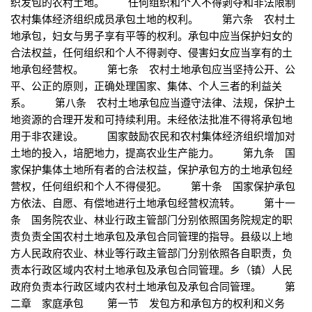
织发包的农村土地。 任何组织和个人不得剥夺和非法限制
农村集体经济组织成员承包土地的权利。 第六条 农村土
地承包，妇女与男子享有平等的权利。承包中应当保护妇女的
合法权益，任何组织和个人不得剥夺、侵害妇女应当享有的土
地承包经营权。 第七条 农村土地承包应当坚持公开、公
平、公正的原则，正确处理国家、集体、个人三者的利益关
系。 第八条 农村土地承包应当遵守法律、法规，保护土
地资源的合理开发和可持续利用。未经依法批准不得将承包地
用于非农建设。 国家鼓励农民和农村集体经济组织增加对
土地的投入，培肥地力，提高农业生产能力。 第九条 国
家保护集体土地所有者的合法权益，保护承包方的土地承包经
营权，任何组织和个人不得侵犯。 第十条 国家保护承包
方依法、自愿、有偿地进行土地承包经营权流转。 第十一
条 国务院农业、林业行政主管部门分别依照国务院规定的职
责负责全国农村土地承包及承包合同管理的指导。县级以上地
方人民政府农业、林业等行政主管部门分别依照各自职责，负
责本行政区域内农村土地承包及承包合同管理。乡（镇）人民
政府负责本行政区域内农村土地承包及承包合同管理。 第
二章 家庭承包 第一节 发包方和承包方的权利和义务