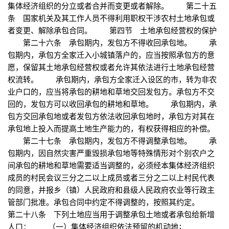
集体经济组织的分立或者合并而变更或者解除。 第二十五
条 国家机关及其工作人员不得利用职权干涉农村土地承包或
者变更、解除承包合同。 第四节 土地承包经营权的保护
第二十六条 承包期内，发包方不得收回承包地。 承
包期内，承包方全家迁入小城镇落户的，应当按照承包方的意
愿，保留其土地承包经营权或者允许其依法进行土地承包经营
权流转。 承包期内，承包方全家迁入设区的市，转为非农
业户口的，应当将承包的耕地和草地交回发包方。承包方不交
回的，发包方可以收回承包的耕地和草地。 承包期内，承
包方交回承包地或者发包方依法收回承包地时，承包方对其在
承包地上投入而提高土地生产能力的，有权获得相应的补偿。
第二十七条 承包期内，发包方不得调整承包地。 承
包期内，因自然灾害严重毁损承包地等特殊情形对个别农户之
间承包的耕地和草地需要适当调整的，必须经本集体经济组织
成员的村民会议三分之二以上成员或者三分之二以上村民代表
的同意，并报乡（镇）人民政府和县级人民政府农业等行政主
管部门批准。承包合同中约定不得调整的，按照其约定。
第二十八条 下列土地应当用于调整承包土地或者承包给新增
人口： （一）集体经济组织依法预留的机动地；