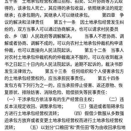
五十条 土地承包经营权通过招标、拍卖、公开协商等方式取
得的，该承包人死亡，其应得的承包收益，依照继承法的规定
继承；在承包期内，其继承人可以继续承包。 第四章 争
议的解决和法律责任 第五十一条 因土地承包经营发生纠
纷的，双方当事人可以通过协商解决，也可以请求村民委员
会、乡（镇）人民政府等调解解决。 当事人不愿协商、调
解或者协商、调解不成的，可以向农村土地承包仲裁机构申请
仲裁，也可以直接向人民法院起诉。 第五十二条 当事人
对农村土地承包仲裁机构的仲裁裁决不服的，可以在收到裁决
书之日起三十日内向人民法院起诉。逾期不起诉的，裁决书即
发生法律效力。 第五十三条 任何组织和个人侵害承包方
的土地承包经营权的，应当承担民事责任。 第五十四条
发包方有下列行为之一的，应当承担停止侵害、返还原物、恢
复原状、排除妨害、消除危险、赔偿损失等民事责任：
（一）干涉承包方依法享有的生产经营自主权； （二）违
反本法规定收回、调整承包地； （三）强迫或者阻碍承包
方进行土地承包经营权流转； （四）假借少数服从多数强
迫承包方放弃或者变更土地承包经营权而进行土地承包经营权
流转； （五）以划分“口粮田”和“责任田”等为由收回承包地