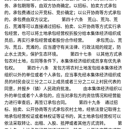
务、承包期限等，由双方协商确定。以招标、拍卖方式承包
的，承包费通过公开竞标、竞价确定；以公开协商等方式承包
的，承包费由双方议定。 第四十六条 荒山、荒沟、荒
丘、荒滩等可以直接通过招标、拍卖、公开协商等方式实行承
包经营，也可以将土地承包经营权折股分给本集体经济组织成
员后，再实行承包经营或者股份合作经营。 承包荒山、荒
沟、荒丘、荒滩的，应当遵守有关法律、行政法规的规定，防
止水土流失，保护生态环境。 第四十七条 以其他方式承
包农村土地，在同等条件下，本集体经济组织成员享有优先承
包权。 第四十八条 发包方将农村土地发包给本集体经济
组织以外的单位或者个人承包，应当事先经本集体经济组织成
员的村民会议三分之二以上成员或者三分之二以上村民代表的
同意，并报乡（镇）人民政府批准。 由本集体经济组织以
外的单位或者个人承包的，应当对承包方的资信情况和经营能
力进行审查后，再签订承包合同。 第四十九条 通过招
标、拍卖、公开协商等方式承包农村土地，经依法登记取得土
地承包经营权证或者林权证等证书的，其土地承包经营权可以
依法采取转让、出租、入股、抵押或者其他方式流转。 第