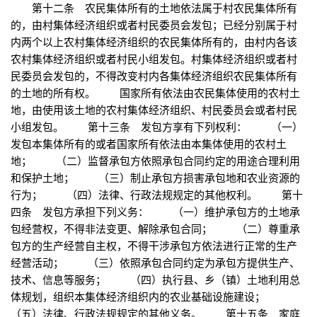
第十二条 农民集体所有的土地依法属于村农民集体所有
的，由村集体经济组织或者村民委员会发包；已经分别属于村
内两个以上农村集体经济组织的农民集体所有的，由村内各该
农村集体经济组织或者村民小组发包。村集体经济组织或者村
民委员会发包的，不得改变村内各集体经济组织农民集体所有
的土地的所有权。 国家所有依法由农民集体使用的农村土
地，由使用该土地的农村集体经济组织、村民委员会或者村民
小组发包。 第十三条 发包方享有下列权利： （一）
发包本集体所有的或者国家所有依法由本集体使用的农村土
地； （二）监督承包方依照承包合同约定的用途合理利用
和保护土地； （三）制止承包方损害承包地和农业资源的
行为； （四）法律、行政法规规定的其他权利。 第十
四条 发包方承担下列义务： （一）维护承包方的土地承
包经营权，不得非法变更、解除承包合同； （二）尊重承
包方的生产经营自主权，不得干涉承包方依法进行正常的生产
经营活动； （三）依照承包合同约定为承包方提供生产、
技术、信息等服务； （四）执行县、乡（镇）土地利用总
体规划，组织本集体经济组织内的农业基础设施建设；
（五）法律、行政法规规定的其他义务。 第十五条 家庭