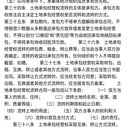
（五）在同等条件下，本集体经济组织成员享有优先权。
第三十四条 土地承包经营权流转的主体是承包方。承包方有
权依法自主决定土地承包经营权是否流转和流转的方式。
第三十五条 承包期内，发包方不得单方面解除承包合同，不
得假借少数服从多数强迫承包方放弃或者变更土地承包经营
权，不得以划分“口粮田”和“责任田”等为由收回承包地搞招标承
包，不得将承包地收回抵顶欠款。 第三十六条 土地承包
经营权流转的转包费、租金、转让费等，应当由当事人双方协
商确定。流转的收益归承包方所有，任何组织和个人不得擅自
截留、扣缴。 第三十七条 土地承包经营权采取转包、出
租、互换、转让或者其他方式流转，当事人双方应当签订书面
合同。采取转让方式流转的，应当经发包方同意；采取转包、
出租、互换或者其他方式流转的，应当报发包方备案。 土
地承包经营权流转合同一般包括以下条款： （一）双方当
事人的姓名、住所； （二）流转土地的名称、坐落、面
积、质量等级； （三）流转的期限和起止日期；
（四）流转土地的用途； （五）双方当事人的权利和义
务； （六）流转价款及支付方式； （七）违约责任。
第三十八条 土地承包经营权采取互换、转让方式流转，