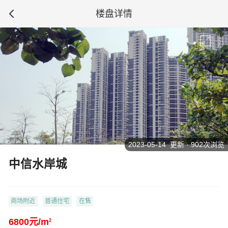
楼盘详情
2023-05-14 更新 · 902次浏览
中信水岸城
商场附近
普通住宅
在售
6800元/m
2