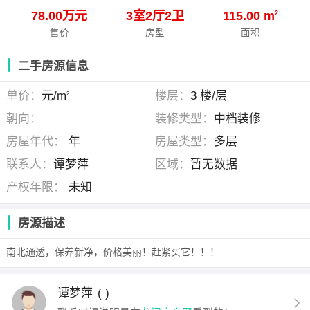
78.00万元
3
室
2
厅
2
卫
115.00 m
2
售价
房型
面积
二手房源信息
单价：
元/m
楼层：
3 楼/层
2
朝向：
装修类型：
中档装修
房屋年代：
年
房屋类型：
多层
联系人：
谭梦萍
区域：
暂无数据
产权年限：
未知
房源描述
南北通透，保养新净，价格美丽！赶紧买它！！！
谭梦萍
( )